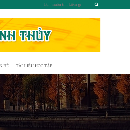
N HỆ
TÀI LIỆU HỌC TẬP