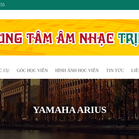
555
C CỤ
GÓC HỌC VIÊN
HÌNH ẢNH HỌC VIÊN
TIN TỨC
LIÊ
YAMAHA ARIUS