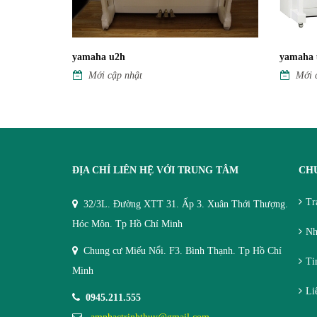
yamaha u2h
yamaha 
Mới cập nhật
Mới 
ĐỊA CHỈ LIÊN HỆ VỚI TRUNG TÂM
CH
Tr
32/3L. Đường XTT 31. Ấp 3. Xuân Thới Thượng.
Hóc Môn. Tp Hồ Chí Minh
Nh
Chung cư Miếu Nổi. F3. Bình Thạnh. Tp Hồ Chí
Tin
Minh
Li
0945.211.555