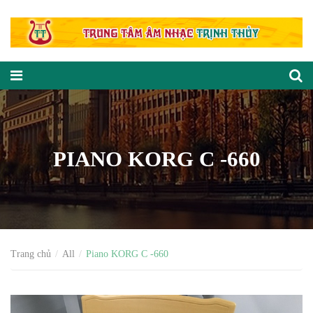
PIANO KORG C -660
Trang chủ
All
Piano KORG C -660