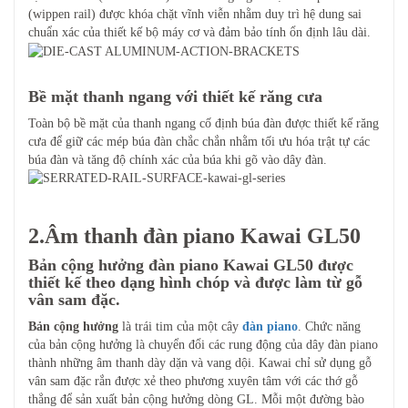
(wippen rail) được khóa chặt vĩnh viễn nhằm duy trì hệ dung sai
chuẩn xác của thiết kế bộ máy cơ và đảm bảo tính ổn định lâu dài.
Bề mặt thanh ngang với thiết kế răng cưa
Toàn bộ bề mặt của thanh ngang cố định búa đàn được thiết kế răng
cưa để giữ các mép búa đàn chắc chắn nhằm tối ưu hóa trật tự các
búa đàn và tăng độ chính xác của búa khi gõ vào dây đàn.
2.Âm thanh đàn piano Kawai GL50
Bản cộng hưởng đàn piano Kawai GL50 được
thiết kế theo dạng hình chóp và được làm từ gỗ
vân sam đặc.
Bản cộng hưởng
là trái tim của một cây
đàn piano
. Chức năng
của bản cộng hưởng là chuyển đổi các rung động của dây đàn piano
thành những âm thanh dày dặn và vang dội. Kawai chỉ sử dụng gỗ
vân sam đặc rắn được xẻ theo phương xuyên tâm với các thớ gỗ
thẳng để sản xuất bản cộng hưởng dòng GL. Mỗi một đường bào