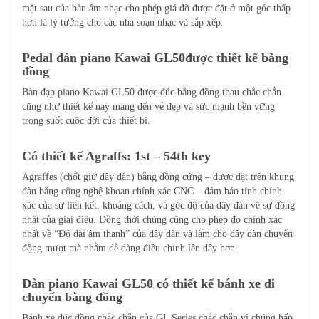
mặt sau của bàn âm nhạc cho phép giá đỡ được đặt ở một góc thấp
hơn là lý tưởng cho các nhà soạn nhạc và sắp xếp.
Pedal đàn piano Kawai GL50được thiết kế bằng
đồng
Bàn đạp piano Kawai GL50 được đúc bằng đồng thau chắc chắn
cũng như thiết kế này mang đến vẻ đẹp và sức mạnh bền vững
trong suốt cuộc đời của thiết bị.
Có thiết kế Agraffs: 1st – 54th key
Agraffes (chốt giữ dây đàn) bằng đồng cứng – được đặt trên khung
đàn bằng công nghệ khoan chính xác CNC – đảm bảo tính chính
xác của sự liên kết, khoảng cách, và góc độ của dây đàn về sự đồng
nhất của giai điệu. Đồng thời chúng cũng cho phép đo chính xác
nhất về “Độ dài âm thanh” của dây đàn và làm cho dây đàn chuyển
động mượt mà nhằm dễ dàng điều chỉnh lên dây hơn.
Đàn piano Kawai GL50 có thiết kế bánh xe di
chuyển bằng đồng
Bánh xe đúc đồng chắc chắn của GL Series chắc chắn vì chúng hấp