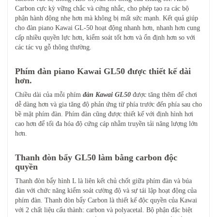
Carbon cực kỳ vững chắc và cứng nhắc, cho phép tạo ra các bộ
phận hành động nhẹ hơn mà không bị mất sức mạnh. Kết quả giúp
cho đàn piano Kawai GL-50 hoạt động nhanh hơn, nhanh hơn cung
cấp nhiều quyền lực hơn, kiểm soát tốt hơn và ổn định hơn so với
các tác vụ gỗ thông thường.
Phím đàn piano Kawai GL50 được thiết kế dài
hơn.
Chiều dài của mỗi phím
đàn Kawai GL50
được tăng thêm để chơi
dễ dàng hơn và gia tăng độ phản ứng từ phía trước đến phía sau cho
bề mặt phím đàn. Phím đàn cũng được thiết kế với định hình hơi
cao hơn để tối đa hóa độ cứng cáp nhằm truyền tải năng lượng lớn
hơn.
Thanh đòn bẩy GL50 làm bằng carbon độc
quyền
Thanh đòn bẩy hình L là liên kết chủ chốt giữa phím đàn và búa
đàn với chức năng kiểm soát cường độ và sự tái lập hoạt động của
phím đàn. Thanh đòn bẩy Carbon là thiết kế độc quyền của Kawai
với 2 chất liệu cấu thành: carbon và polyacetal. Bộ phận đặc biệt