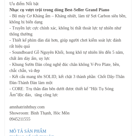
Ưu điểm Nổi bật
Nhạc cụ vượt trội trong dòng Best-Seller Grand Piano
- Bộ máy Cơ Kháng ẩm – Kháng nhiệt, làm từ Sợi Carbon siêu bền,
không bị biến dạng
- Truyền lực cực chính xác, không bị thất thoát lực tự nhiên như
thông thường
- Thiết kế phím đàn dài hơn, giúp người chơi kiểm soát lực đánh
rất hiệu quả
- Soundboard Gỗ Nguyên Khối, hong khô tự nhiên lên đến 5 năm,
chất âm dày ấm, uy lực
- Khung Sườn Đàn công nghệ đúc chân không V-Pro Plate, bền,
chắc chắn, và đẹp
- Kết cấu mang tên SOLID, kết chặt 3 thành phần: Chốt Dây-Thân
Đàn-Thành Đàn làm một
- CORE: Trụ thân đàn bên dưới được thiết kế “Hội Tụ Sóng
Âm”độc đáo, tăng công lực
amnhatrinhthuy.com
Showroom: Bình Thạnh, Hóc Môn
0945211555
MÔ TẢ SẢN PHẨM