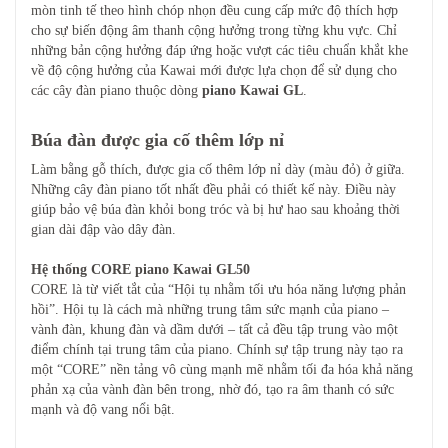
mòn tinh tế theo hình chóp nhọn đều cung cấp mức độ thích hợp
cho sự biến động âm thanh cộng hưởng trong từng khu vực. Chỉ
những bản cộng hưởng đáp ứng hoặc vượt các tiêu chuẩn khắt khe
về độ cộng hưởng của Kawai mới được lựa chọn để sử dụng cho
các cây đàn piano thuộc dòng
piano Kawai GL
.
Búa đàn được gia cố thêm lớp nỉ
Làm bằng gỗ thích, được gia cố thêm lớp nỉ dày (màu đỏ) ở giữa.
Những cây đàn piano tốt nhất đều phải có thiết kế này. Điều này
giúp bảo vệ búa đàn khỏi bong tróc và bị hư hao sau khoảng thời
gian dài đập vào dây đàn.
Hệ thống CORE piano Kawai GL50
CORE là từ viết tắt của “Hội tụ nhằm tối ưu hóa năng lượng phản
hồi”. Hội tụ là cách mà những trung tâm sức mạnh của piano –
vành đàn, khung đàn và dầm dưới – tất cả đều tập trung vào một
điểm chính tại trung tâm của piano. Chính sự tập trung này tạo ra
một “CORE” nền tảng vô cùng mạnh mẽ nhằm tối đa hóa khả năng
phản xạ của vành đàn bên trong, nhờ đó, tạo ra âm thanh có sức
mạnh và độ vang nổi bật.