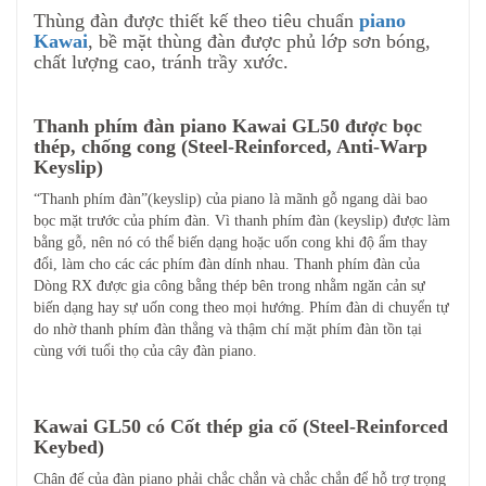
Thùng đàn được thiết kế theo tiêu chuẩn
piano
Kawai
, bề mặt thùng đàn được phủ lớp sơn bóng,
chất lượng cao, tránh trầy xước.
Thanh phím đàn piano Kawai GL50 được bọc
thép, chống cong (Steel-Reinforced, Anti-Warp
Keyslip)
“Thanh phím đàn”(keyslip) của piano là mãnh gỗ ngang dài bao
bọc mặt trước của phím đàn. Vì thanh phím đàn (keyslip) được làm
bằng gỗ, nên nó có thể biến dạng hoặc uốn cong khi độ ẩm thay
đổi, làm cho các các phím đàn dính nhau. Thanh phím đàn của
Dòng RX được gia công bằng thép bên trong nhằm ngăn cản sự
biến dạng hay sự uốn cong theo mọi hướng. Phím đàn di chuyển tự
do nhờ thanh phím đàn thẳng và thậm chí mặt phím đàn tồn tại
cùng với tuổi thọ của cây đàn piano.
Kawai GL50 có Cốt thép gia cố (Steel-Reinforced
Keybed)
Chân đế của đàn piano phải chắc chắn và chắc chắn để hỗ trợ trọng