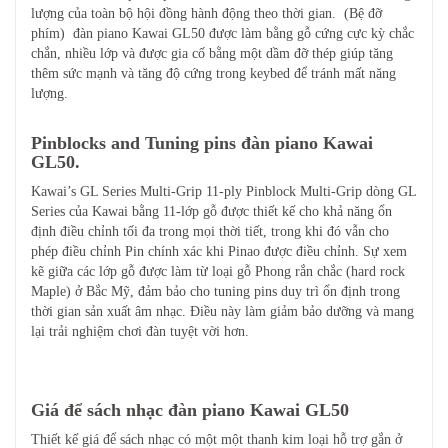
lượng của toàn bộ hội đồng hành động theo thời gian. (Bệ đỡ
phím) đàn piano Kawai GL50 được làm bằng gỗ cứng cực kỳ chắc
chắn, nhiều lớp và được gia cố bằng một dầm đỡ thép giúp tăng
thêm sức mạnh và tăng độ cứng trong keybed để tránh mất năng
lượng.
Pinblocks and Tuning pins đàn piano Kawai
GL50.
Kawai’s GL Series Multi-Grip 11-ply Pinblock Multi-Grip dòng GL
Series của Kawai bằng 11-lớp gỗ được thiết kế cho khả năng ổn
định điều chỉnh tối đa trong mọi thời tiết, trong khi đó vẫn cho
phép điều chỉnh Pin chính xác khi Pinao được điều chỉnh. Sự xem
kẽ giữa các lớp gỗ được làm từ loại gỗ Phong rắn chắc (hard rock
Maple) ở Bắc Mỹ, đảm bảo cho tuning pins duy trì ổn định trong
thời gian sản xuất âm nhạc. Điều này làm giảm bảo dưỡng và mang
lại trải nghiệm chơi đàn tuyệt vời hơn.
Giá để sách nhạc đàn piano Kawai GL50
Thiết kế giá để sách nhạc có một một thanh kim loại hỗ trợ gắn ở