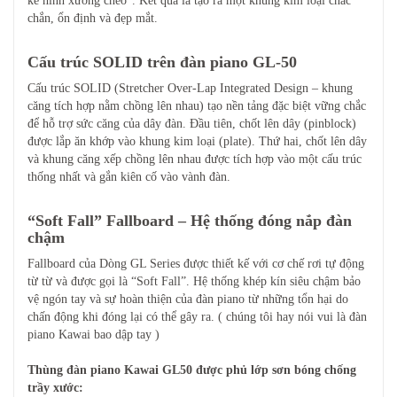
kế hình xương chéo”. Kết quả là tạo ra một khung kim loại chắc
chắn, ổn định và đẹp mắt.
Cấu trúc SOLID trên đàn piano GL-50
Cấu trúc SOLID (Stretcher Over-Lap Integrated Design – khung
căng tích hợp nằm chồng lên nhau) tạo nền tảng đặc biệt vững chắc
để hỗ trợ sức căng của dây đàn. Đầu tiên, chốt lên dây (pinblock)
được lắp ăn khớp vào khung kim loại (plate). Thứ hai, chốt lên dây
và khung căng xếp chồng lên nhau được tích hợp vào một cấu trúc
thống nhất và gắn kiên cố vào vành đàn.
“Soft Fall” Fallboard – Hệ thống đóng nắp đàn
chậm
Fallboard của Dòng GL Series được thiết kế với cơ chế rơi tự động
từ từ và được gọi là “Soft Fall”. Hệ thống khép kín siêu chậm bảo
vệ ngón tay và sự hoàn thiện của đàn piano từ những tổn hại do
chấn động khi đóng lại có thể gây ra. ( chúng tôi hay nói vui là đàn
piano Kawai bao dập tay )
Thùng đàn piano Kawai GL50 được phủ lớp sơn bóng chống
trầy xước: