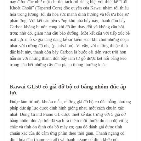
này được đúc như một chi tiết tách rời riêng biệt với thiết kế “Lõi
Khoét Choãi” (Tapered Core) độc quyền của Kawai nhằm tối thiểu
hóa trọng lượng, tối đa hóa sức mạnh định hướng và tối ưu hóa sự
phản ứng. Với kết cấu bền vững khó phá hủy này, thanh đòn bẩy
Carbon không bị uốn cong khi độ ẩm thay đổi và không cần bôi
trơn; nhờ đó, giảm nhu cầu bảo dưỡng. Một kết cấu với tiếp xúc bề
mặt cực nhỏ sẽ gia tăng đáng kể sự kiểm soát khi chơi những đoạn
nhạc với cường độ nhẹ (pianissimo). Vì vậy, với những thuộc tính
đặc biệt này, thanh đòn bẩy Carbon là bước cải tiến vượt trội hơn
hẳn so với những thanh đòn bẩy làm từ gỗ được kết nối bằng keo
trong hầu hết những cây đàn piano thông thường khác.
Kawai GL50 có giá đỡ bộ cơ bằng nhôm đúc áp
lực
Được làm từ một khuôn mẫu, những giá đỡ bộ cơ đúc bằng phương
pháp đúc áp lực được định hình giống nhau một cách chuẩn xác
nhất. Dòng Grand Piano GL được thiết kế đặc trưng với 5 giá đỡ
bằng nhôm đúc áp lực đã vạch ra thêm một thước đo cho độ vững
chắc và tính ổn định của bộ máy cơ; qua đó đánh giá được tính
chuẩn xác của độ cảm ứng phím theo thời gian. Thanh ngang cố
định búa đàn (hammer rail) và thanh ngang cố định khớp nối