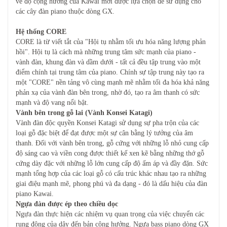
về độ cộng hưởng của Kawai mới được lựa chọn để sử dụng cho
các cây đàn piano thuộc dòng GX.
Hệ thống CORE
CORE là từ viết tắt của "Hội tụ nhằm tối ưu hóa năng lượng phản
hồi". Hội tụ là cách mà những trung tâm sức mạnh của piano -
vành đàn, khung đàn và dầm dưới - tất cả đều tập trung vào một
điểm chính tại trung tâm của piano. Chính sự tập trung này tạo ra
một "CORE" nền tảng vô cùng mạnh mẽ nhằm tối đa hóa khả năng
phản xạ của vành đàn bên trong, nhờ đó, tạo ra âm thanh có sức
mạnh và độ vang nổi bật.
Vành bên trong gỗ lai (Vành Konsei Katagi)
Vành đàn độc quyền Konsei Katagi sử dụng sự pha trộn của các
loại gỗ đặc biệt để đạt được một sự cân bằng lý tưởng của âm
thanh. Đối với vành bên trong, gỗ cứng với những lỗ nhỏ cung cấp
độ sáng cao và viền cong được thiết kế xen kẽ bằng những thớ gỗ
cứng dày đặc với những lỗ lớn cung cấp độ ấm áp và đầy đặn. Sức
mạnh tổng hợp của các loại gỗ có cấu trúc khác nhau tạo ra những
giai điệu mạnh mẽ, phong phú và đa dạng - đó là dấu hiệu của đàn
piano Kawai.
Ngựa đàn được ép theo chiều dọc
Ngựa đàn thực hiện các nhiệm vụ quan trọng của việc chuyển các
rung động của dây đến bản cộng hưởng. Ngựa bass piano dòng GX