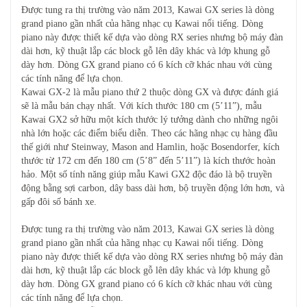
Được tung ra thị trường vào năm 2013, Kawai GX series là dòng
grand piano gần nhất của hãng nhạc cụ Kawai nổi tiếng. Dòng
piano này được thiết kế dựa vào dòng RX series nhưng bộ máy đàn
dài hơn, kỹ thuật lắp các block gỗ lên dây khác và lớp khung gỗ
dày hơn. Dòng GX grand piano có 6 kích cỡ khác nhau với cùng
các tính năng để lựa chọn.
Kawai GX-2 là mẫu piano thứ 2 thuộc dòng GX và được đánh giá
sẽ là mẫu bán chạy nhất. Với kích thước 180 cm (5’11”), mẫu
Kawai GX2 sở hữu một kích thước lý tưởng dành cho những ngôi
nhà lớn hoặc các điểm biểu diễn. Theo các hãng nhạc cụ hàng đầu
thế giới như Steinway, Mason and Hamlin, hoặc Bosendorfer, kích
thước từ 172 cm đến 180 cm (5’8” đến 5’11”) là kích thước hoàn
hảo. Một số tính năng giúp mẫu Kawi GX2 độc đáo là bộ truyền
động bằng sợi carbon, dây bass dài hơn, bộ truyền động lớn hơn, và
gấp đôi số bánh xe.
Được tung ra thị trường vào năm 2013, Kawai GX series là dòng
grand piano gần nhất của hãng nhạc cụ Kawai nổi tiếng. Dòng
piano này được thiết kế dựa vào dòng RX series nhưng bộ máy đàn
dài hơn, kỹ thuật lắp các block gỗ lên dây khác và lớp khung gỗ
dày hơn. Dòng GX grand piano có 6 kích cỡ khác nhau với cùng
các tính năng để lựa chọn.