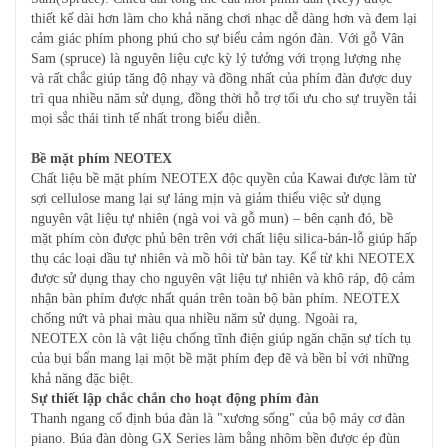
thiết kế dài hơn làm cho khả năng chơi nhạc dễ dàng hơn và đem lại
cảm giác phím phong phú cho sự biểu cảm ngón đàn. Với gỗ Vân
Sam (spruce) là nguyên liệu cực kỳ lý tưởng với trọng lượng nhẹ
và rất chắc giúp tăng độ nhạy và đồng nhất của phím đàn được duy
trì qua nhiều năm sử dụng, đồng thời hỗ trợ tối ưu cho sự truyền tải
mọi sắc thái tinh tế nhất trong biểu diễn.
Bề mặt phím NEOTEX
Chất liệu bề mặt phím NEOTEX độc quyền của Kawai được làm từ
sợi cellulose mang lại sự láng mịn và giảm thiểu việc sử dụng
nguyên vật liệu tự nhiên (ngà voi và gỗ mun) – bên cạnh đó, bề
mặt phím còn được phủ bên trên với chất liệu silica-bán-lỗ giúp hấp
thụ các loại dầu tự nhiên và mồ hôi từ bàn tay. Kể từ khi NEOTEX
được sử dụng thay cho nguyên vật liệu tự nhiên và khô ráp, độ cảm
nhận bàn phím được nhất quán trên toàn bộ bàn phím. NEOTEX
chống nứt và phai màu qua nhiều năm sử dụng. Ngoài ra,
NEOTEX còn là vật liệu chống tĩnh điện giúp ngăn chặn sự tích tụ
của bụi bẩn mang lại một bề mặt phím đẹp đẽ và bền bỉ với những
khả năng đặc biệt.
Sự thiết lập chắc chắn cho hoạt động phím đàn
Thanh ngang cố định búa đàn là "xương sống" của bộ máy cơ đàn
piano. Búa đàn dòng GX Series làm bằng nhôm bền được ép đùn