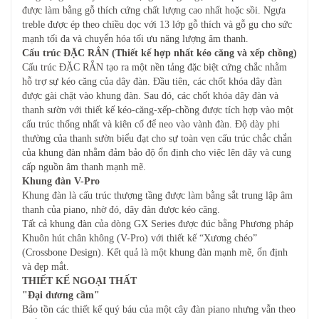
được làm bằng gỗ thích cứng chất lượng cao nhất hoặc sồi. Ngựa
treble được ép theo chiều dọc với 13 lớp gỗ thích và gỗ gụ cho sức
mạnh tối đa và chuyển hóa tối ưu năng lượng âm thanh.
Cấu trúc ĐẶC RẮN (Thiết kế hợp nhất kéo căng và xếp chồng)
Cấu trúc ĐẶC RẮN tạo ra một nền tảng đặc biệt cứng chắc nhằm
hỗ trợ sự kéo căng của dây đàn. Đầu tiên, các chốt khóa dây đàn
được gài chặt vào khung đàn. Sau đó, các chốt khóa dây đàn và
thanh sườn với thiết kế kéo-căng-xếp-chồng được tích hợp vào một
cấu trúc thống nhất và kiên cố để neo vào vành đàn. Độ dày phi
thường của thanh sườn biểu đạt cho sự toàn vẹn cấu trúc chắc chắn
của khung đàn nhằm đảm bảo độ ổn định cho việc lên dây và cung
cấp nguồn âm thanh mạnh mẽ.
Khung đàn V-Pro
Khung đàn là cấu trúc thượng tầng được làm bằng sắt trung lập âm
thanh của piano, nhờ đó, dây đàn được kéo căng.
Tất cả khung đàn của dòng GX Series được đúc bằng Phương pháp
Khuôn hút chân không (V-Pro) với thiết kế “Xương chéo”
(Crossbone Design). Kết quả là một khung đàn mạnh mẽ, ổn định
và đẹp mắt.
THIẾT KẾ NGOẠI THẤT
"Đại dương cầm"
Bảo tồn các thiết kế quý báu của một cây đàn piano nhưng vẫn theo