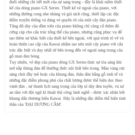
đuổi những chi tiết mới của sự sang trọng - đây là khái niệm thiết
kế của dòng piano GX Series. Thiết kế vẻ ngoài của piano, với
những đường cong nhẹ nhàng và giá sách rộng, thiết lập các đặc
điểm truyền thống và dáng vẻ quyến rũ của một cây đàn piano.
Tăng độ dày của dầm trên của piano không chỉ củng cố thêm độ
cứng cáp cho cấu trúc tổng thể của piano, nhưng cũng phục vụ để
tạo thêm sự khác biệt của thiết kế bên ngoài, với quá trình tô vẽ và
hoàn thiện cao cấp của Kawai nhằm tạo nên một cây piano với cấu
trúc đặc biệt và duy nhất từ bên trong đến vẻ ngoài sang trọng của
gỗ mun đen bóng.
Tuy nhiên, vẻ đẹp của piano dòng GX Series thực sự tỏa sáng khi
mở nắp thùng đàn để thưởng thức nội thất bên trong. Màu vàng rực
sáng chói đầy mê hoặc của khung đàn, thân đàn bằng gỗ tinh tế và
những đặc điểm phong phú của chất lượng được thể hiện dọc theo
vành đàn , sự thanh lịch sang trọng của lớp nỉ dày đen tuyền, và sự
an tâm với đội ngũ kĩ thuật thủ công lành nghề - được xác nhận bởi
khung dấu thương hiệu Kawai. Đây là những đặc điểm thể hiện tinh
thần của 'ĐẠI DƯƠNG CẦM'.