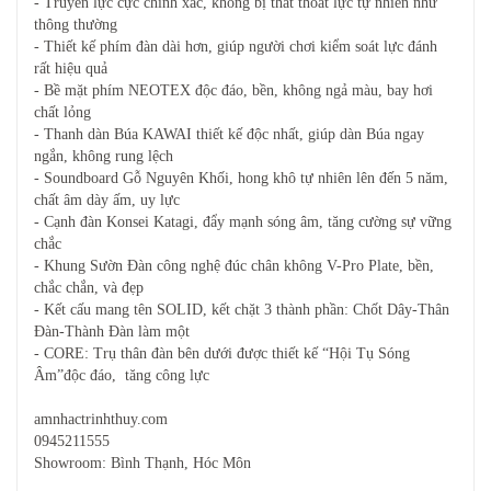
- Truyền lực cực chính xác, không bị thất thoát lực tự nhiên như
thông thường
- Thiết kế phím đàn dài hơn, giúp người chơi kiểm soát lực đánh
rất hiệu quả
- Bề mặt phím NEOTEX độc đáo, bền, không ngả màu, bay hơi
chất lỏng
- Thanh dàn Búa KAWAI thiết kế độc nhất, giúp dàn Búa ngay
ngắn, không rung lệch
- Soundboard Gỗ Nguyên Khối, hong khô tự nhiên lên đến 5 năm,
chất âm dày ấm, uy lực
- Cạnh đàn Konsei Katagi, đẩy mạnh sóng âm, tăng cường sự vững
chắc
- Khung Sườn Đàn công nghệ đúc chân không V-Pro Plate, bền,
chắc chắn, và đẹp
- Kết cấu mang tên SOLID, kết chặt 3 thành phần: Chốt Dây-Thân
Đàn-Thành Đàn làm một
- CORE: Trụ thân đàn bên dưới được thiết kế “Hội Tụ Sóng
Âm”độc đáo, tăng công lực
amnhactrinhthuy.com
0945211555
Showroom: Bình Thạnh, Hóc Môn