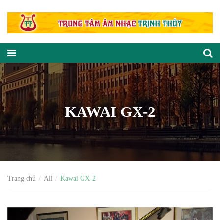
KAWAI GX-2
Trang chủ
All
Kawai GX-2