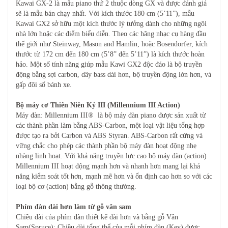
Kawai GX-2 là mẫu piano thứ 2 thuộc dòng GX và được đánh giá
sẽ là mẫu bán chạy nhất. Với kích thước 180 cm (5’11”), mẫu
Kawai GX2 sở hữu một kích thước lý tưởng dành cho những ngôi
nhà lớn hoặc các điểm biểu diễn. Theo các hãng nhạc cụ hàng đầu
thế giới như Steinway, Mason and Hamlin, hoặc Bosendorfer, kích
thước từ 172 cm đến 180 cm (5’8” đến 5’11”) là kích thước hoàn
hảo. Một số tính năng giúp mẫu Kawi GX2 độc đáo là bộ truyền
động bằng sợi carbon, dây bass dài hơn, bộ truyền động lớn hơn, và
gấp đôi số bánh xe.
Bộ máy cơ Thiên Niên Kỷ III (Millennium III Action)
Máy đàn: Millennium III® là bộ máy đàn piano được sản xuất từ
các thành phần làm bằng ABS-Carbon, một loại vật liệu tổng hợp
được tạo ra bởi Carbon và ABS Styran. ABS-Carbon rất cứng và
vững chắc cho phép các thành phần bộ máy đàn hoạt động nhẹ
nhàng linh hoạt. Với khả năng truyền lực cao bộ máy đàn (action)
Millennium III hoạt động mạnh hơn và nhanh hơn mang lại khả
năng kiểm soát tốt hơn, mạnh mẽ hơn và ổn định cao hơn so với các
loại bộ cơ (action) bằng gỗ thông thường.
Phím đàn dài hơn làm từ gỗ vân sam
Chiều dài của phím đàn thiết kế dài hơn và bằng gỗ Vân
Sam(Spruce): Chiều dài tổng thể của mỗi phím đàn (Key) được