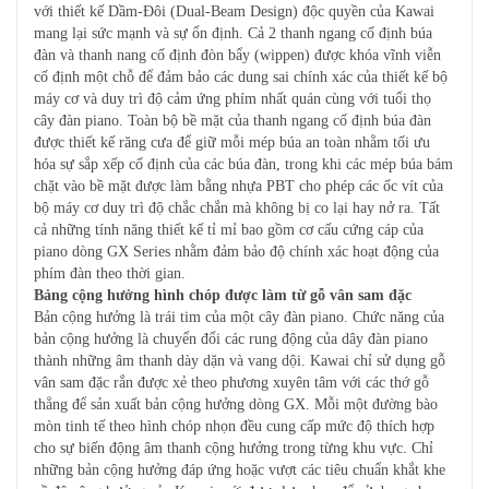
với thiết kế Dầm-Đôi (Dual-Beam Design) độc quyền của Kawai
mang lại sức mạnh và sự ổn định. Cả 2 thanh ngang cố định búa
đàn và thanh nang cố định đòn bẩy (wippen) được khóa vĩnh viễn
cố định một chỗ để đảm bảo các dung sai chính xác của thiết kế bộ
máy cơ và duy trì độ cảm ứng phím nhất quán cùng với tuổi thọ
cây đàn piano. Toàn bộ bề mặt của thanh ngang cố định búa đàn
được thiết kế răng cưa để giữ mỗi mép búa an toàn nhằm tối ưu
hóa sự sắp xếp cố định của các búa đàn, trong khi các mép búa bám
chặt vào bề mặt được làm bằng nhựa PBT cho phép các ốc vít của
bộ máy cơ duy trì độ chắc chắn mà không bị co lại hay nở ra. Tất
cả những tính năng thiết kế tỉ mỉ bao gồm cơ cấu cứng cáp của
piano dòng GX Series nhằm đảm bảo độ chính xác hoạt động của
phím đàn theo thời gian.
Bảng cộng hưởng hình chóp được làm từ gỗ vân sam đặc
Bản cộng hưởng là trái tim của một cây đàn piano. Chức năng của
bản cộng hưởng là chuyển đổi các rung động của dây đàn piano
thành những âm thanh dày dặn và vang dội. Kawai chỉ sử dụng gỗ
vân sam đặc rắn được xẻ theo phương xuyên tâm với các thớ gỗ
thẳng để sản xuất bản cộng hưởng dòng GX. Mỗi một đường bào
mòn tinh tế theo hình chóp nhọn đều cung cấp mức độ thích hợp
cho sự biến động âm thanh cộng hưởng trong từng khu vực. Chỉ
những bản cộng hưởng đáp ứng hoặc vượt các tiêu chuẩn khắt khe