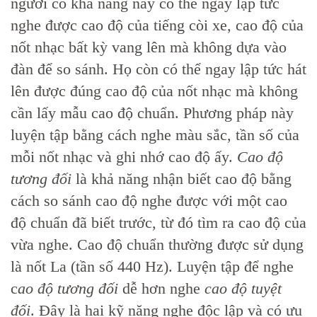
người có khả năng này có thể ngay lập tức
nghe được cao độ của tiếng còi xe, cao độ của
nốt nhạc bất kỳ vang lên mà không dựa vào
đàn để so sánh. Họ còn có thể ngay lập tức hát
lên được đúng cao độ của nốt nhạc mà không
cần lấy mẫu cao độ chuẩn. Phương pháp này
luyện tập bằng cách nghe màu sắc, tần số của
mỗi nốt nhạc và ghi nhớ cao độ ấy.
Cao độ
tương đối
là khả năng nhận biết cao độ bằng
cách so sánh cao độ nghe được với một cao
độ chuẩn đã biết trước, từ đó tìm ra cao độ của
vừa nghe. Cao độ chuẩn thường được sử dụng
là nốt La (tần số 440 Hz). Luyện tập để nghe
c
ao độ tương đối
dễ hơn nghe
cao độ tuyệt
đối
. Đây là hai kỹ năng nghe độc lập và có ưu