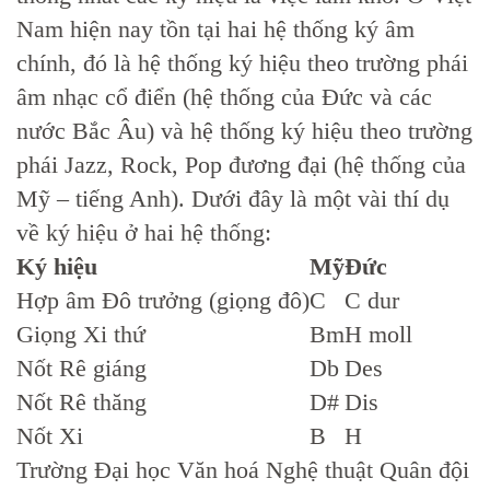
Nam hiện nay tồn tại hai hệ thống ký âm
chính, đó là hệ thống ký hiệu theo trường phái
âm nhạc cổ điển (hệ thống của Đức và các
nước Bắc Âu) và hệ thống ký hiệu theo trường
phái Jazz, Rock, Pop đương đại (hệ thống của
Mỹ – tiếng Anh). Dưới đây là một vài thí dụ
về ký hiệu ở hai hệ thống:
Ký hiệu
Mỹ
Đức
Hợp âm Đô trưởng (giọng đô)
C
C dur
Giọng Xi thứ
Bm
H moll
Nốt Rê giáng
Db
Des
Nốt Rê thăng
D#
Dis
Nốt Xi
B
H
Trường Đại học Văn hoá Nghệ thuật Quân đội