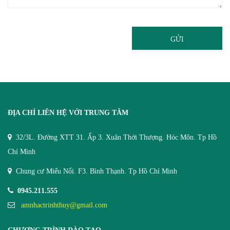
GỬI
ĐỊA CHỈ LIÊN HỆ VỚI TRUNG TÂM
32/3L. Đường XTT 31. Ấp 3. Xuân Thới Thượng. Hóc Môn. Tp Hồ
Chí Minh
Chung cư Miếu Nổi. F3. Bình Thạnh. Tp Hồ Chí Minh
0945.211.555
amnhactrinhthuy@gmail.com