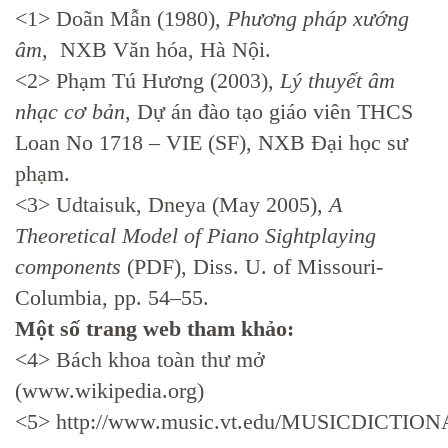
<1> Doãn Mẫn (1980),
Phương pháp xướng
âm,
NXB Văn hóa, Hà Nội.
<2> Phạm Tú Hương (2003),
Lý thuyết âm
nhạc cơ bản
, Dự án đào tạo giáo viên THCS
Loan No 1718 – VIE (SF), NXB Đại học sư
phạm.
<3> Udtaisuk, Dneya (May 2005),
A
Theoretical Model of Piano Sightplaying
components
(PDF), Diss. U. of Missouri-
Columbia, pp. 54–55.
Một số trang web tham khảo:
<4> Bách khoa toàn thư mở
(www.wikipedia.org)
<5> http://www.music.vt.edu/MUSICDICTIO