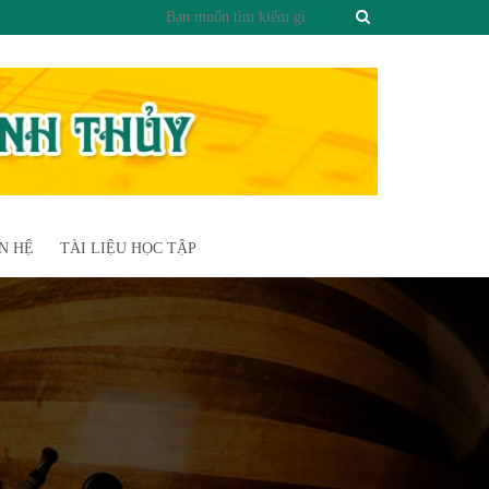
N HỆ
TÀI LIỆU HỌC TẬP