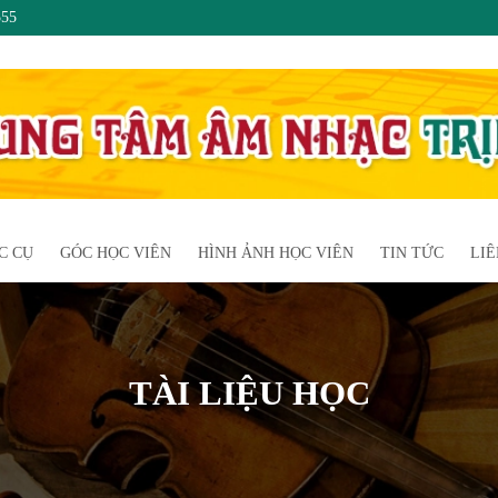
555
C CỤ
GÓC HỌC VIÊN
HÌNH ẢNH HỌC VIÊN
TIN TỨC
LIÊ
TÀI LIỆU HỌC