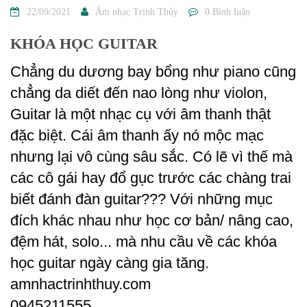
22/09/2021
Âm nhạc Trịnh Thủy
0 Bình luận
KHÓA HỌC GUITAR
Chẳng du dương bay bổng như piano cũng
chẳng da diết đến nao lòng như violon,
Guitar là một nhạc cụ với âm thanh thật
đặc biệt. Cái âm thanh ấy nó mộc mạc
nhưng lại vô cùng sâu sắc. Có lẽ vì thế mà
các cô gái hay đổ gục trước các chàng trai
biết đánh đàn guitar??? Với những mục
đích khác nhau như học cơ bản/ nâng cao,
đệm hát, solo... mà nhu cầu về các khóa
học guitar ngày càng gia tăng.
amnhactrinhthuy.com
0945211555