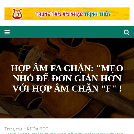
HỢP ÂM FA CHẶN: "MẸO
NHỎ ĐỂ ĐƠN GIẢN HƠN
VỚI HỢP ÂM CHẶN "F" !
Trang chủ
KHÓA HỌC