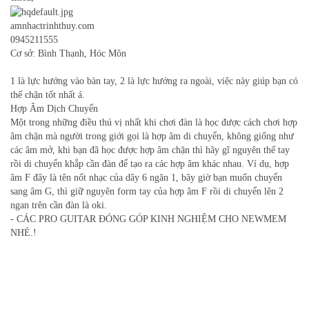
amnhactrinhthuy.com
0945211555
Cơ sở: Bình Thạnh, Hóc Môn
1 là lực hướng vào bàn tay, 2 là lực hướng ra ngoài, việc này giúp bạn có
thế chặn tốt nhất á.
Hợp Âm Dịch Chuyển
Một trong những điều thú vị nhất khi chơi đàn là học được cách chơi hợp
âm chặn mà người trong giới gọi là hợp âm di chuyển, không giống như
các âm mở, khi bạn đã học được hợp âm chặn thì hãy gĩ nguyên thế tay
rồi di chuyển khắp cần đàn để tạo ra các hợp âm khác nhau. Ví dụ, hợp
âm F đây là tên nốt nhạc của dây 6 ngăn 1, bây giờ bạn muốn chuyển
sang âm G, thì giữ nguyên form tay của hợp âm F rồi di chuyển lên 2
ngan trên cần đàn là oki.
- CÁC PRO GUITAR ĐÓNG GÓP KINH NGHIỆM CHO NEWMEM
NHÉ.!