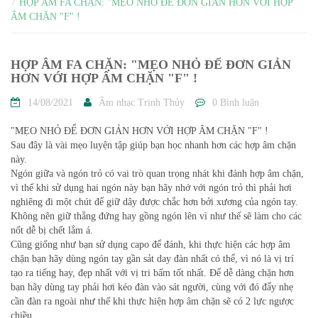
HỢP ÂM FA CHẶN: "MẸO NHỎ ĐỂ ĐƠN GIẢN HƠN VỚI HỢP
ÂM CHẶN "F" !
HỢP ÂM FA CHẶN: "MẸO NHỎ ĐỂ ĐƠN GIẢN
HƠN VỚI HỢP ÂM CHẶN "F" !
14/08/2021
Âm nhạc Trịnh Thủy
0 Bình luận
"MẸO NHỎ ĐỂ ĐƠN GIẢN HƠN VỚI HỢP ÂM CHẶN "F" !
Sau đây là vài mẹo luyện tập giúp bạn học nhanh hơn các hợp âm chặn
này.
Ngón giữa và ngón trỏ có vai trò quan trọng nhát khi đánh hợp âm chặn,
vì thế khi sử dụng hai ngón này bạn hãy nhớ với ngón trỏ thì phải hơi
nghiêng đi một chút để giữ dây được chắc hơn bởi xương của ngón tay.
Không nên giữ thẳng đứng hay gồng ngón lên vì như thế sẽ làm cho các
nốt dễ bị chết lắm á.
Cũng giống như bạn sử dụng capo để đánh, khi thực hiện các hợp âm
chặn bạn hãy dùng ngón tay gần sảt day đàn nhất có thể, vì nó là vị trí
tạo ra tiếng hay, đẹp nhất với vị tri bấm tốt nhất. Để dễ dàng chặn hơn
bạn hãy dùng tay phải hơi kéo đàn vào sát người, cùng với đó đẩy nhẹ
cần đàn ra ngoài như thế khi thực hiện hợp âm chặn sẽ có 2 lực ngược
chiều,