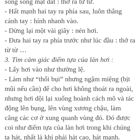
song song mặt đất : thở ra từ từ.
- Hất mạnh hai tay ra phía sau, luôn thẳng
cánh tay : hính nhanh vào.
- Dừng lại một vài giây : nén hơi.
- Đưa hai tay ra phía trước như lúc đầu : thở ra
từ từ …
3. Tìm cảm giác điểm tựa của làn hơi :
- Lấy hơi vào như thường lệ.
- Làm như “thổi bụi” nhưng ngậm miệng (bịt
mũi nếu cần) để cho hơi không thoát ra ngoài,
nhưng hơi dội lại xuống hoành cách mô và tác
động lên bụng, lên vùng xương chậu, làm
căng các cơ ở xung quanh vùng đó. Đó được
coi như điểm tựa của làn hơi trong khi chúng
ta hát, nhất là khí phải hát cao, hát mạnh.