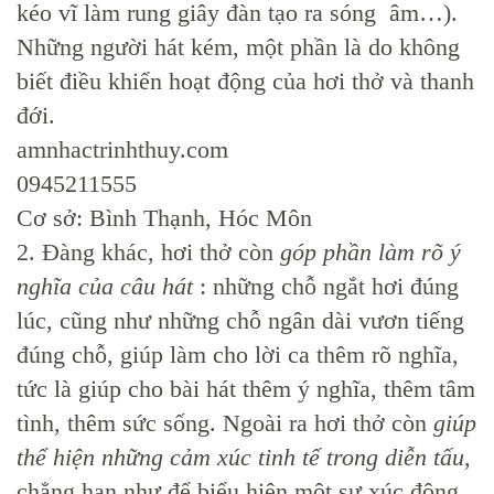
kéo vĩ làm rung giây đàn tạo ra sóng âm…).
Những người hát kém, một phần là do không
biết điều khiển hoạt động của hơi thở và thanh
đới.
amnhactrinhthuy.com
0945211555
Cơ sở: Bình Thạnh, Hóc Môn
2. Đàng khác, hơi thở còn
góp phần làm rõ ý
nghĩa của câu hát
: những chỗ ngắt hơi đúng
lúc, cũng như những chỗ ngân dài vươn tiếng
đúng chỗ, giúp làm cho lời ca thêm rõ nghĩa,
tức là giúp cho bài hát thêm ý nghĩa, thêm tâm
tình, thêm sức sống. Ngoài ra hơi thở còn
giúp
thể hiện những cảm xúc tinh tế trong diễn tấu
,
chẳng hạn như để biểu hiện một sự xúc động