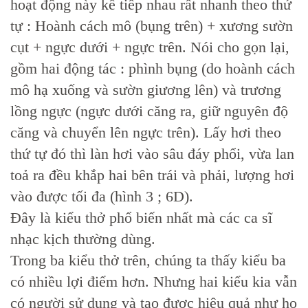
hoạt động này kế tiếp nhau rất nhanh theo thứ
tự : Hoành cách mô (bụng trên) + xương sườn
cụt + ngực dưới + ngực trên. Nói cho gọn lại,
gồm hai động tác : phình bụng (do hoành cách
mô hạ xuống và sườn giương lên) và trương
lồng ngực (ngực dưới căng ra, giữ nguyên độ
căng và chuyển lên ngực trên). Lấy hơi theo
thứ tự đó thì làn hơi vào sâu đáy phổi, vừa lan
toả ra đều khắp hai bên trái và phải, lượng hơi
vào được tối đa (hình 3 ; 6D).
Đây là kiểu thở phổ biến nhất mà các ca sĩ
nhạc kịch thường dùng.
Trong ba kiểu thở trên, chúng ta thấy kiểu ba
có nhiều lợi điểm hơn. Nhưng hai kiểu kia vẫn
có người sử dụng và tạo được hiệu quả như họ