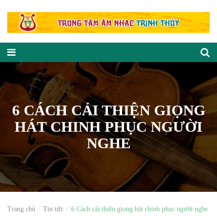
6 CÁCH CẢI THIỆN GIỌNG
HÁT CHINH PHỤC NGƯỜI
NGHE
Trang chủ
Tin tức
6 Cách cải thiện giọng hát chinh phục người nghe