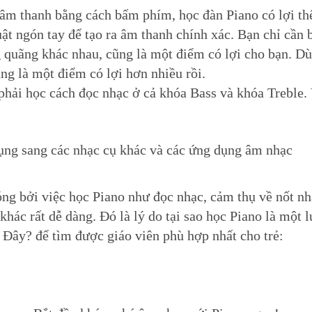
a âm thanh bằng cách bấm phím, học đàn Piano có lợi th
ật ngón tay để tạo ra âm thanh chính xác. Bạn chỉ cần 
quãng khác nhau, cũng là một điểm có lợi cho bạn. Dù b
ng là một điểm có lợi hơn nhiều rồi.
phải học cách đọc nhạc ở cả khóa Bass và khóa Treble. V
dụng sang các nhạc cụ khác và các ứng dụng âm nhạc
ng bởi việc học Piano như đọc nhạc, cảm thụ về nốt nhạ
ác rất dễ dàng. Đó là lý do tại sao học Piano là một lự
Đây? để tìm được giáo viên phù hợp nhất cho trẻ: