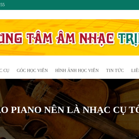
555
C CỤ
GÓC HỌC VIÊN
HÌNH ẢNH HỌC VIÊN
TIN TỨC
LIÊ
SAO PIANO NÊN LÀ NHẠC CỤ T