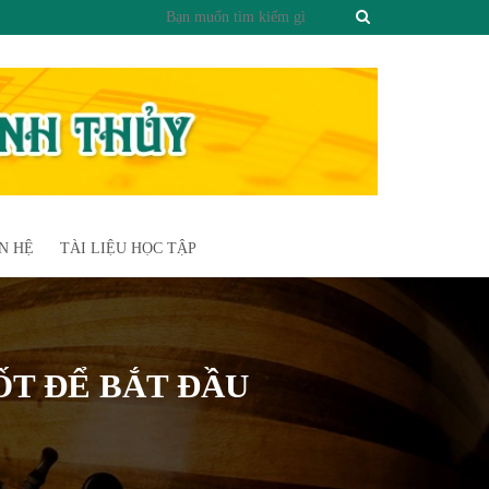
N HỆ
TÀI LIỆU HỌC TẬP
ỐT ĐỂ BẮT ĐẦU