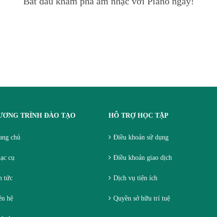
Bắt đầu khám phá âm nhạc với Piano ngay!
ƯƠNG TRÌNH ĐÀO TẠO
HỖ TRỢ HỌC TẬP
ang chủ
Điều khoản sử dụng
ạc cụ
Điều khoản giao dịch
 tức
Dịch vụ tiện ích
ên hệ
Quyền sở hữu trí tuệ