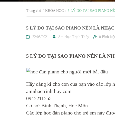
Trang chủ
KHÓA HỌC
5 LÝ DO TẠI SAO PIANO N
5 LÝ DO TẠI SAO PIANO NÊN LÀ NHẠC
22/08/2021
Âm nhạc Trịnh Thủy
0 Bình luậ
5 LÝ DO TẠI SAO PIANO NÊN LÀ N
Hãy đăng kí cho con của bạn vào các lớp h
amnhactrinhthuy.com
0945211555
Cơ sở: Bình Thạnh, Hóc Môn
Các lớp học đàn piano cho trẻ em này được