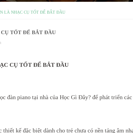
ÊN LÀ NHẠC CỤ TỐT ĐỂ BẮT ĐẦU
 CỤ TỐT ĐỂ BẮT ĐẦU
n
HẠC CỤ TỐT ĐỂ BẮT ĐẦU
ọc đàn piano tại nhà của Học Gì Đây? để phát triển các
 thiết kế đặc biệt dành cho trẻ chưa có nền tảng âm nhạ