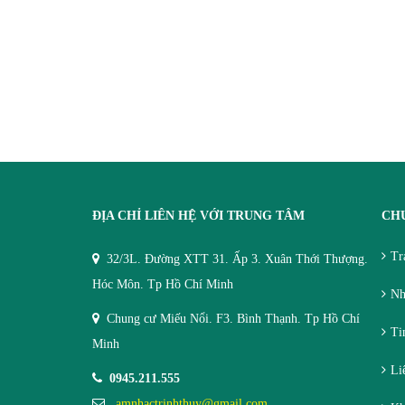
ĐỊA CHỈ LIÊN HỆ VỚI TRUNG TÂM
CH
Tr
32/3L. Đường XTT 31. Ấp 3. Xuân Thới Thượng.
Hóc Môn. Tp Hồ Chí Minh
Nh
Chung cư Miếu Nổi. F3. Bình Thạnh. Tp Hồ Chí
Tin
Minh
Li
0945.211.555
amnhactrinhthuy@gmail.com