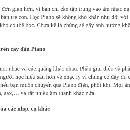
 đơn giản hơn, vì bạn chỉ cần tập trung vào âm nhạc ng
c bạn trẻ con. Học Piano sẽ không khó khăn như đối với
 khó có thể học. Chưa kể là chúng sẽ gây ảnh hưởng khô
 trên cây đàn Piano
 nốt nhạc và các quãng khác nhau. Phần giai điệu và ph
người học hiểu sâu hơn về nhạc lý vì chúng có đầy đủ 
y nếu bạn muốn chuyển qua Piano điện, phối khí. Mọi â
o, sax,… và rất nhiều âm thanh khác nữa.
của các nhạc cụ khác